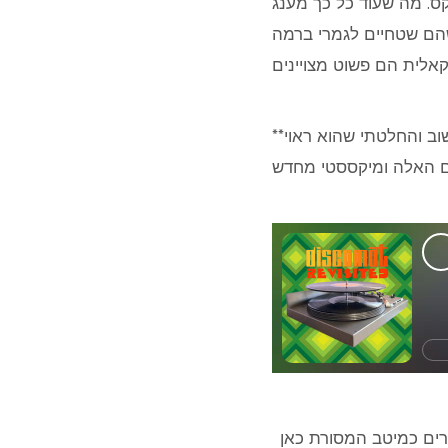
קס. מה שעוד כל כך מענג
שהם שטחיים לגמרי ברמה
**עידכון – הפוסט המקורי התפרסם באוגוסט 2011, לאחרונה הקשבתי למיקסטייפ הזה שוב והחלטתי שהוא ראוי