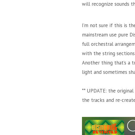
will recognize sounds 
I’m not sure if this is t
mainstream use pure Disc
full orchestral arrangem
with the string sections
Another thing that’s a t
light and sometimes shal
** UPDATE: the original 
the tracks and re-creat