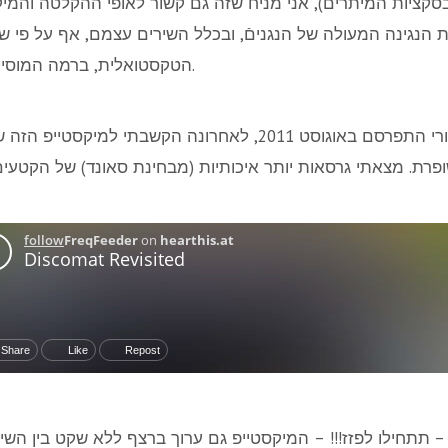
בסקציות המיתרים), אני מניח שזה גם קשור לאופי ההקלטה והמי
 הנגינה המעולה של הנגניםֿ, ובכלל השירים עצמם, אף על פי 
הטקסטואלית, ברמה המוסיקאלית הם פשוט מצויינים.