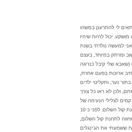
מתאים לי להתרענן במשהו
ושקע. יכול להיות שיהיו
אני למעשה נולדתי בשנת
 עניין חשוב ומרתק במיוחד, בעצם
עד גיל 13 לא הייתה לי מערכת סטריאו בכלל. היה פטיפון מזוודה מתחילת שנות ה-60 (שאבא שלי קיבל כנראה
חיב ארוכות בפעם אחרת,
וסיקת רוק-פופ משנות ה-60 שאבא שלי קנה בתור נער, ותקליטי ילדים
ם, ולכן לא ראו כל צורך
 קמים לצלילי הנעימה של
התוכנית המיתולוגית של אלכס אנסקי בגל”צ – 707ֿ, בשאר היום הרדיו היה מכוון על תחנת קול השלום. לפני כ-10
חווה לתחנת קול השלום,
ת ששמעתי את הג’ינגלים