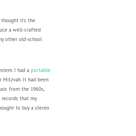
 thought it’s the
duce a well-crafted
my other old-school
system. I had a
portable
r Mitzvah. It had been
sic from the 1960s,
 records that my
hought to buy a stereo