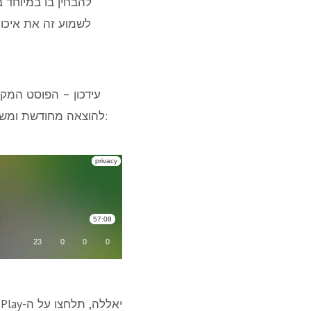
להבחין בו במיוחד 
לשמוע זה את איכות
להוצאה מחודשת ומשופרת. מצאתי גרסאות יותר איכותיות (מבחינת סאונד) של הקטעים האלה ומיקססטי מחדש:
יאללה, תלחצו על ה-Play – תתחילו לפזז!!! – המיקסטייפ גם ערוך ברצף ללא שקט בין השירים כמיטב המסורת כאן