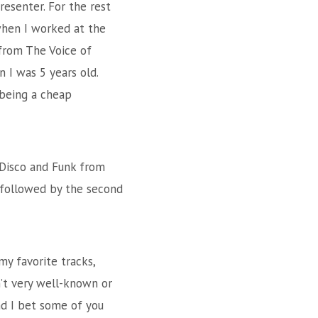
esenter. For the rest
 when I worked at the
from The Voice of
 I was 5 years old.
 being a cheap
 Disco and Funk from
, followed by the second
my favorite tracks,
n’t very well-known or
nd I bet some of you