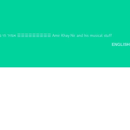
אמיר חי ניר והעניינים המוסיקאליים שלו ☰☰☰☰☰☰☰☰☰ Amir Khay Nir and his musical stuff
ENGLISH