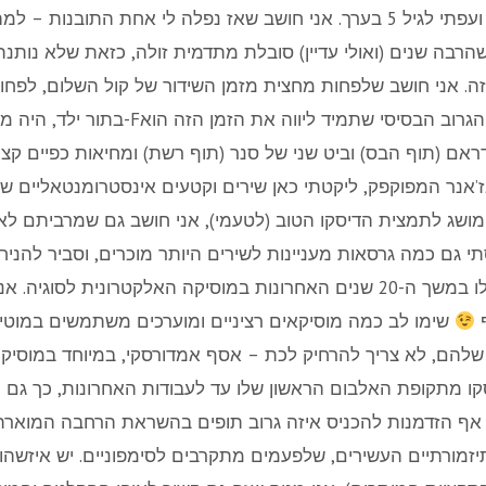
חטפתי כזאת צמרמורת, ועפתי לגיל 5 בערך. אני חושב שאז נפלה לי אחת התו
שהרבה שנים (ואולי עדיין) סובלת מתדמית זולה, כזאת שלא נות
זה. אני חושב שלפחות מחצית מזמן השידור של קול השלום, לפחו
בתור ילד, היה מוקדש למוסיקת הדיסקו וה-F
ראם (תוף הבס) וביט שני של סנר (תוף רשת) ומחיאות כפיים קצו
’אנר המפוקפק, ליקטתי כאן שירים וקטעים אינסטרומנטאליים שא
ושג לתמצית הדיסקו הטוב (לטעמי), אני חושב גם שמרביתם לא 
י גם כמה גרסאות מעניינות לשירים היותר מוכרים, וסביר להניח 
צלילים מוכרים שסומפלו במשך ה-20 שנים האחרונות במוסיקה האלקטרונית לס
ף
שימו לב כמה מוסיקאים רציניים ומוערכים משתמשים במוטיב
שלהם, לא צריך להרחיק לכת – אסף אמדורסקי, במיוחד במוסיקה 
 מתקופת האלבום הראשון שלו עד לעבודות האחרונות, כך גם רן 
ץ אף הזדמנות להכניס איזה גרוב תופים בהשראת הרחבה המוארת.
זמורתיים העשירים, שלפעמים מתקרבים לסימפוניים. יש איזשהו אופ